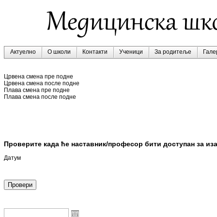
Актуелно
О школи
Контакти
Ученици
За родитеље
Гале
Црвена смена пре подне
Црвена смена после подне
Плава смена пре подне
Плава смена после подне
Проверите када ће наставник/професор бити доступан за из
Датум