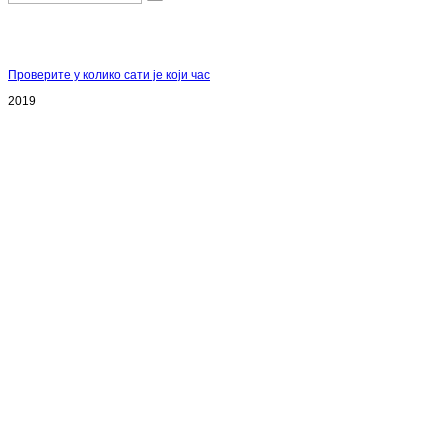
Проверите у колико сати је који час
2019