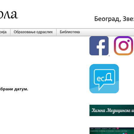
рија
Образовање одраслих
Библиотека
абрани датум.