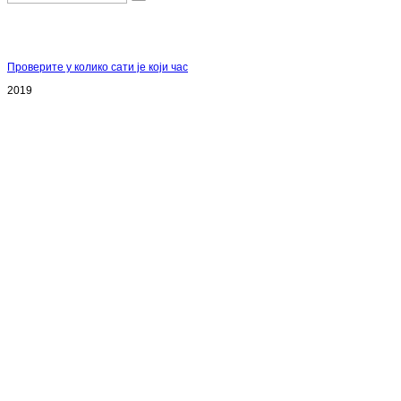
Проверите у колико сати је који час
2019