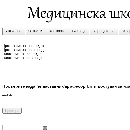
Актуелно
О школи
Контакти
Ученици
За родитеље
Гале
Црвена смена пре подне
Црвена смена после подне
Плава смена пре подне
Плава смена после подне
Проверите када ће наставник/професор бити доступан за из
Датум