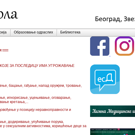
рија
Образовање одраслих
Библиотека
!!!!!
КОЈЕ ЗА ПОСЛЕДИЦУ ИМА УГРОЖАВАЊЕ
ње, бацање, гађање, напад оружјем, тровање,
ње, игнорисање, уцењивање, оговарање,
ање кретања,...
 довођење у позицију неравноправности и
ање, додиривање, упућивање порука,
 у сексуалним активностима, коришћење деце за