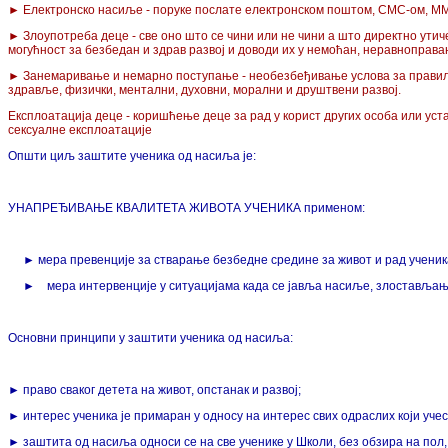
► Електронско насиље - поруке послате електронском поштом, СМС-ом, ММС
► Злоупотреба деце - све оно што се чини или не чини а што директно ути
могућност за безбедан и здрав развој и доводи их у немоћан, неравноправа
► Занемаривање и немарно поступање - необезбеђивање услова за правил
здравље, физички, ментални, духовни, морални и друштвени развој.
Експлоатација деце - коришћење деце за рад у корист других особа или уст
сексуалне експлоатације
Општи циљ заштите ученика од насиља је:
УНАПРЕЂИВАЊЕ КВАЛИТЕТА ЖИВОТА УЧЕНИКА применом:
► мера превенције за стварање безбедне средине за живот и рад ученик
► мера интервенције у ситуацијама када се јавља насиље, злостављањ
Основни принципи у заштити ученика од насиља:
► право сваког детета на живот, опстанак и развој;
► интерес ученика је примаран у односу на интерес свих одраслих који учес
► заштита од насиља односи се на све ученике у Школи, без обзира на пол, 