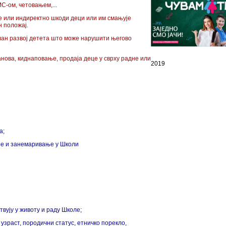
-ом, четовањем,...
че или индиректно шкоди деци или им смањује
н положај.
ан развој детета што може нарушити његово
анова, киднаповање, продаја деце у сврху радне или
2019
а;
е и занемаривање у Школи
твују у животу и раду Школе;
узраст, породични статус, етничко порекло,