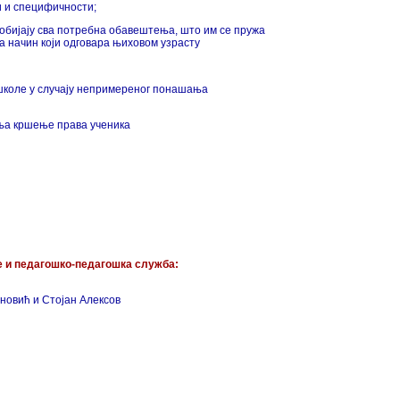
и и специфичности;
добијају сва потребна обавештења, што им се пружа
а начин који одговара њиховом узрасту
 школе у случају непримереног понашања
ања кршење права ученика
е и педагошко-педагошка служба:
новић и Стојан Алексов