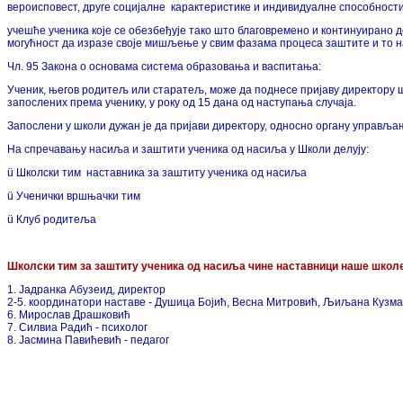
вероисповест, друге социјалне карактеристике и индивидуалне способност
учешће ученика које се обезбеђује тако што благовремено и континуирано 
могућност да изразе своје мишљење у свим фазама процеса заштите и то н
Чл. 95 Закона о основама система образовања и васпитања:
Ученик, његов родитељ или старатељ, може да поднесе пријаву директору
запослених према ученику, у року од 15 дана од наступања случаја.
Запослени у школи дужан је да пријави директору, односно органу управљ
На спречавању насиља и заштити ученика од насиља у Школи делују:
ü Школски тим наставника за заштиту ученика од насиља
ü Ученички вршњачки тим
ü Клуб родитеља
Школски тим за заштиту ученика од насиља чине наставници наше школ
1. Јадранка Абузеид, директор
2-5. координатори наставе
- Душица Бојић, Весна Митровић, Љиљана Кузма
6. Мирослав Драшковић
7. Силвиа Радић - психолог
8. Јасмина Павићевић - педагог