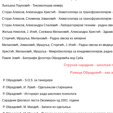
Љиљана Пауновић - Токсиколошка хемија
Стојан Алексов, Александра Христић - Хематологија са трансфузиологијом - 
Стојан Алексов, Споменка Јовановић - Хематологија са трансфузиологијом -
Стојан Алексов, Александра Спалевић - Лабораторијске технике - радна свес
Жељка Николов, Ј. Илић,
Снежана Милановић,
Александра Христић - Здравс
Стојичић, Мршуља, Милановић - Радна свеска из хигијене
Милановић, Јовановић, Мршуља, Стојичић, Ј. Илић - Радна свеска из медиц
Христић, Милановић, Мршуља - Микробиологија са епидемиологијом, радна
Павле Јовић - Биографи Доситеја Обрадовића код Срба
Стручни сарадник - школски 
Ружица Обрадовић - као 
Р. Обрадовић -
S.O.S. за тинејџере
Р. Обрадовић, И. Лукић - Одељењски старешина
Р. Обрадовић - Историјат рада школских психолога
С
арадник Школксог листа Оксиморон од 2001. године
Р. Обрадовић, М. Мандић - Записи из одељења