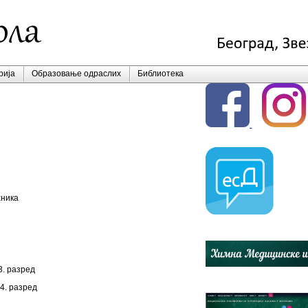
рија
Образовање одраслих
Библиотека
гију
хника
3. разред
4. разред