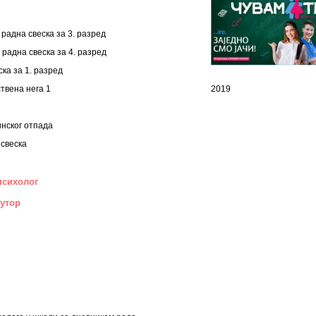
радна свеска за 3. разред
 радна свеска за 4. разред
ка за 1. разред
твена нега 1
2019
инског отпада
 свеска
психолог
аутор