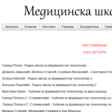
Актуелно
О школи
Контакти
Ученици
За родитеље
Гале
НАСТАВНИЦИ
КАО АУТОРИ
Горица Попов - Радна свеска за фармацеутску техноло
Добрила Јовановић, Милена Стојичић, Снежана Милановић - Санитарна те
Јелена Анђелић - Радна свеска за фармацеутску технологију 1
Љиљана Пауновић - Радна свеска за фармацеутску технологију 2
Кристијан Карин - Уџбеник за фармацеутску технологију за други разред
Горица Попов и С. Стојименовић - Уџбеник за фармацеутску технологију за 
Горица Попов и С. Стојименовић - Уџбеник за фармацеутску технологију за 
Милена Стојичић, Милановић Снежана и Ана Мршуља