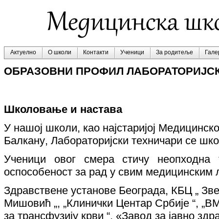
Актуелно
О школи
Контакти
Ученици
За родитеље
Гале
ОБРАЗОВНИ ПРОФИЛ ЛАБОРАТОРИЈСК
Школовање и настава
У нашој школи, као најстаријој Медицинско
Балкану
,
Лабораторијски техничари се шк
Ученици овог смера стичу неопходна 
оспособеност за рад у свим медицинским 
Здравствене установе Београда, КБЦ „ Звез
Мишовић „, „Клинички Центар Србије “, „ВМА
за трансфузију крви “, «Завод за јавно здра