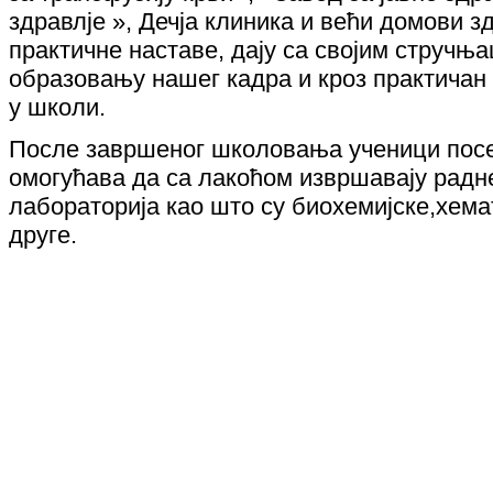
здравлје », Дечја клиника и већи домови з
практичне наставе, дају са својим стручњ
образовању нашег кадра и кроз практичан 
у школи.
После завршеног школовања ученици посе
омогућава да са лакоћом извршавају радн
лабораторија као што су биохемијске,хе
друге.