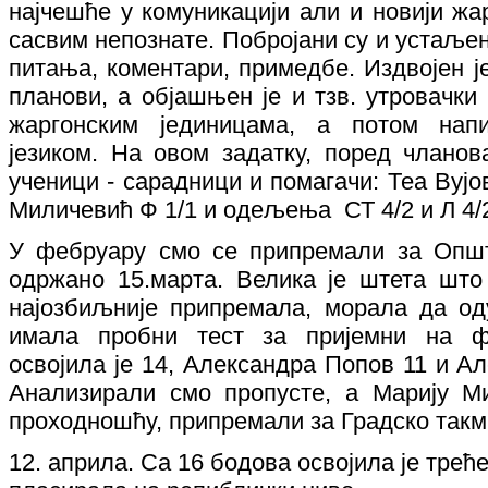
најчешће у комуникацији али и новији жа
сасвим непознате. Побројани су и устаље
питања, коментари, примедбе. Издвојен ј
планови, а објашњен је и тзв. утровачки 
жаргонским јединицама, а потом нап
језиком. На овом задатку, поред чланов
ученици - сарадници и помагачи: Теа Вуј
Миличевић Ф 1/1 и одељења СТ 4/2 и Л 4/
У фебруару смо се припремали за Општ
одржано 15.марта. Велика је штета што 
најозбиљније припремала, морала да оду
имала пробни тест за пријемни на фа
освојила је 14, Александра Попов 11 и А
Анализирали смо пропусте, а Марију М
проходношћу, припремали за Градско так
12. априла. Са 16 бодова освојила је треће