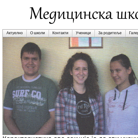
Актуелно
О школи
Контакти
Ученици
За родитеље
Гале