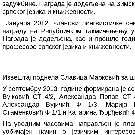
задужбине.
Награда је додељена на Зимс
српског језика и књижевности.
Јануара 2012. чланови лингвистичке сек
награду на Републичком такмичењењу у
Награда је додељена, као и прошле годи
професоре српског језика и књижевности.
Извештај поднела Славица Марковић за шк
У септембру 2013. године формирана је сек
Вујковић СТ 4/2, Александра Попов СТ 4
Александар Вујичић Ф 1/3, Марија 
Стаменковић Ф 1/1 и Катарина Ђорђевић Ф
На уводним часовима направљен је пла
уобичајен начин о језичким интересо