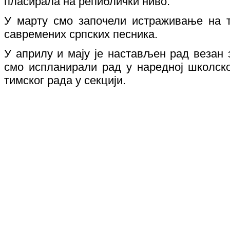
пласирала на репиблички ниво.
У марту смо започели истраживање на те
савремених српских песника.
У априлу и мају је настављен рад везан 
смо испланирали рад у наредној школско
тимског рада у секцији.