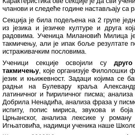
Карактеристика ове секције је да сви учен
чланови и следеће године настављају са 
Секција је била подељена на 2 групе јед
из језика и језичке културе и друга ко
радовима. Ученица Милановић Милица је
такмичењу, али је ипак боље резултате п
истраживачким пословима.
Ученици секције освојили су
друг
такмичењу
, које организује Филолошки 
језик и књижевност. Задаци којима се ба
радњи на Булевару краља Александр
латиничног и ћириличног писма; анализа
Добрила Ненадића, анализа фраза у писм
испиту, попис мириса, звукова и бо
Црњанског, анализа лексике у роману
Игњатовића, надимци ученика наше Школе 