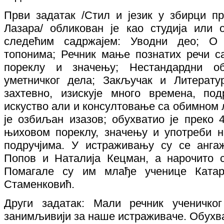
Први задатак /Стил и језик у збирци п
Лазара/ обликован је као студија или
следећим садржајем: Уводни део; О с
топонима; Речник мање познатих речи
пореклу и значењу; Нестандардни о
уметничког дела; Закључак и Литерату
захтевно, изискује много времена, по
искуство али и консултовање са обимном 
је озбиљан изазов; обухватио је преко
њиховом пореклу, значењу и употреби н
подручјима. У истраживању су се анга
Попов и Наталија Кецман, а нарочито с
Помагале су им млађе ученице Ката
Стаменковић.
Други задатак: Мали речник ученичко
занимљивији за наше истраживаче. Обухват