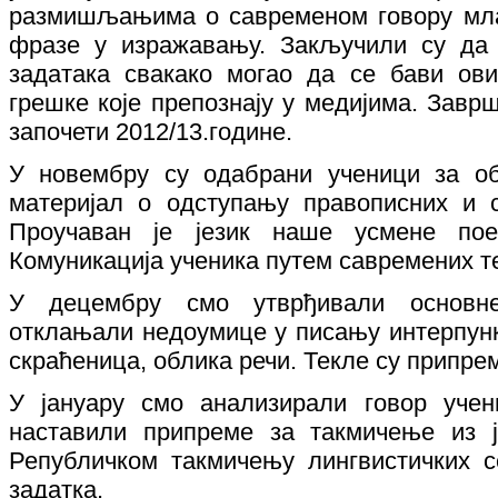
размишљањима о савременом говору мла
фразе у изражавању. Закључили су да 
задатака свакако могао да се бави ов
грешке које препознају у медијима. Завр
започети 2012/13.године.
У новембру су одабрани ученици за о
материјал о одступању правописних и 
Проучаван је језик наше усмене поез
Комуникација ученика путем савремених те
У децембру смо утврђивали основн
отклањали недоумице у писању интерпункц
скраћеница, облика речи. Текле су припрем
У јануару смо анализирали говор уче
наставили припреме за такмичење из ј
Републичком такмичењу лингвистичких с
задатка.